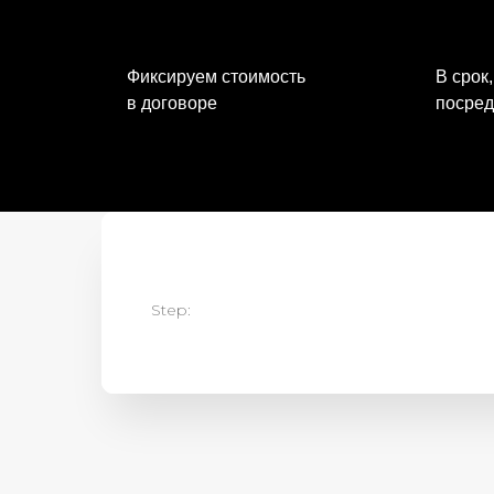
Фиксируем стоимость
В срок,
в договоре
посред
Step: