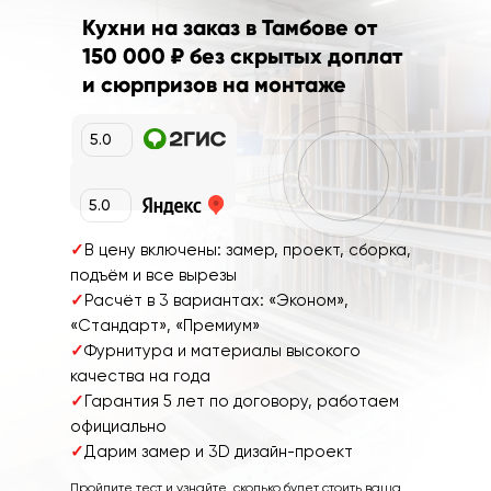
Кухни на заказ в Тамбове от
150 000 ₽
без скрытых доплат
и сюрпризов на монтаже
5.0
5.0
✓
В цену включены: замер, проект, сборка,
подъём и все вырезы
✓
Расчёт в 3 вариантах: «Эконом»,
«Стандарт», «Премиум»
✓
Фурнитура и материалы высокого
качества на года
✓
Гарантия 5 лет по договору, работаем
официально
✓
Дарим замер и 3D дизайн-проект
Пройдите тест и узнайте, сколько будет стоить ваша